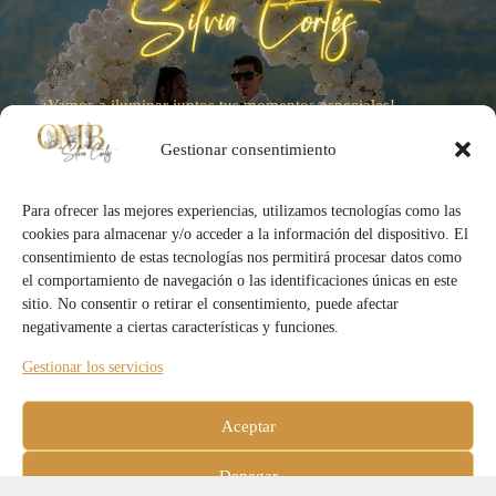
¡Vamos a iluminar juntos tus momentos especiales!
Gestionar consentimiento
Para ofrecer las mejores experiencias, utilizamos tecnologías como las
cookies para almacenar y/o acceder a la información del dispositivo. El
consentimiento de estas tecnologías nos permitirá procesar datos como
el comportamiento de navegación o las identificaciones únicas en este
Otros Links
sitio. No consentir o retirar el consentimiento, puede afectar
Servicios
negativamente a ciertas características y funciones.
Sobre Mi
Gestionar los servicios
Blog
Contáctame
Bodas.net
Aceptar
Política de Cookies
Términos y Condiciones
Denegar
Preguntas Habituales