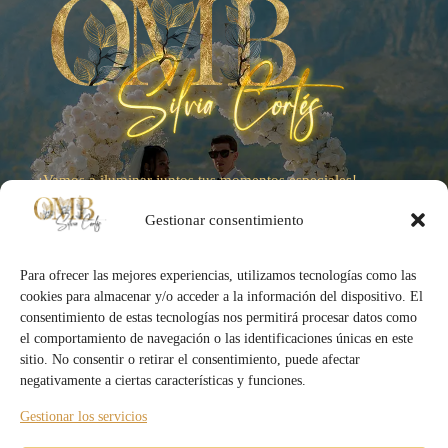
¡Vamos a iluminar juntos tus momentos especiales!
Gestionar consentimiento
Para ofrecer las mejores experiencias, utilizamos tecnologías como las
cookies para almacenar y/o acceder a la información del dispositivo. El
consentimiento de estas tecnologías nos permitirá procesar datos como
el comportamiento de navegación o las identificaciones únicas en este
Otros Links
sitio. No consentir o retirar el consentimiento, puede afectar
Servicios
negativamente a ciertas características y funciones.
Sobre Mi
Gestionar los servicios
Blog
Contáctame