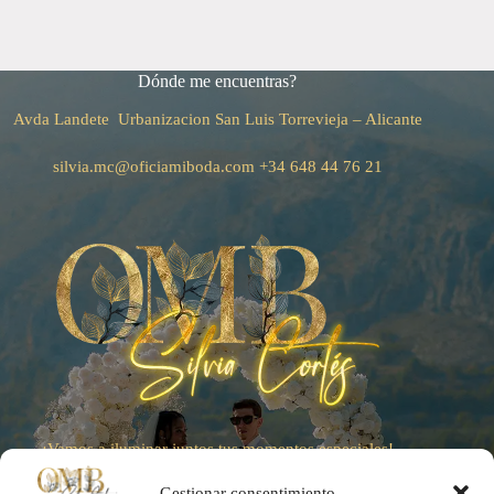
Dónde me encuentras?
Avda Landete Urbanizacion San Luis
Torrevieja – Alicante
silvia.mc@oficiamiboda.com
+34
648 44 76 21
¡Vamos a iluminar juntos tus momentos especiales!
Gestionar consentimiento